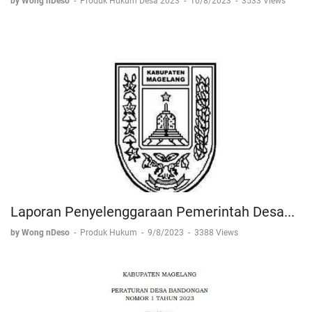
by Wong nDeso
-
Produk Hukum Desa 2023
-
10/8/2023
-
3533 Views
Laporan Penyelenggaraan Pemerintah Desa...
by Wong nDeso
-
Produk Hukum
-
9/8/2023
-
3388 Views