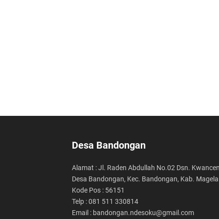
Desa Bandongan
Alamat : Jl. Raden Abdullah No.02 Dsn. Kwancen
Desa Bandongan, Kec. Bandongan, Kab. Magel
Kode Pos : 56151
Telp : 081 511 330814
Email : bandongan.ndesoku@gmail.com