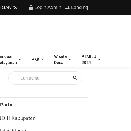
Login Admin
Landing
SEJUK | SEhat maJU Keren"
anduan
Wisata
PEMILU
PKK
elayanan
Desa
2024
Portal
JDIH Kabupaten
Jelajah Desa