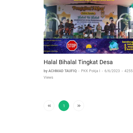
Halal Bihalal Tingkat Desa
by ACHMAD TAUFIQ
-
PKK Pokja I
-
6/6/2023
-
4255
Views
1