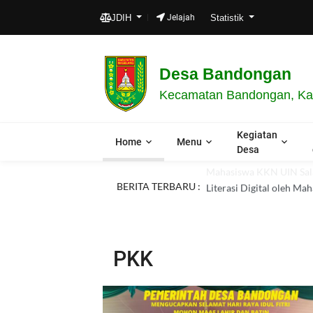
JDIH
Jelajah
Statistik
Desa Bandongan
Kecamatan Bandongan, Kab
Kegiatan
Home
Menu
Desa
Mahasiswa KKN UIN Salat
BERITA TERBARU :
Literasi Digital oleh Mah
PKK