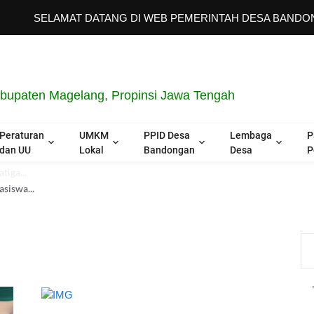
SELAMAT DATANG DI WEB PEMERINTAH DESA BANDONGAN "
upaten Magelang, Propinsi Jawa Tengah
Peraturan
UMKM
PPID Desa
Lembaga
P
dan UU
Lokal
Bandongan
Desa
P
iga...
asiswa...