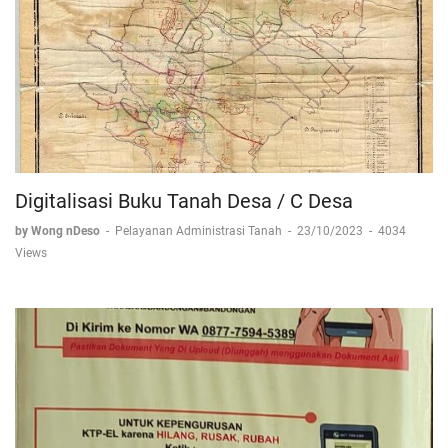
Digitalisasi Buku Tanah Desa / C Desa
by Wong nDeso
-
Pelayanan Administrasi Tanah
-
23/10/2023
-
4034
Views