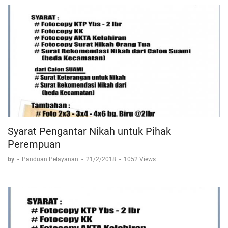
Syarat Pengantar Nikah untuk Pihak
Perempuan
by
-
Panduan Pelayanan
-
21/2/2018
-
1052 Views