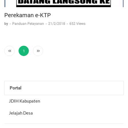
Perekaman e-KTP
by
-
Panduan Pelayanan
-
21/2/2018
-
652 Views
1
Portal
JDIH Kabupaten
Jelajah Desa