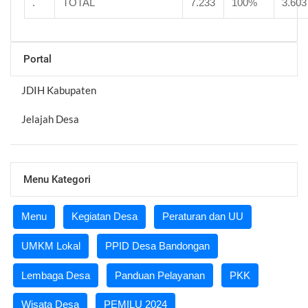
.
TOTAL
7.233
100%
3.603
Portal
JDIH Kabupaten
Jelajah Desa
Menu Kategori
Menu
Kegiatan Desa
Peraturan dan UU
UMKM Lokal
PPID Desa Bandongan
Lembaga Desa
Panduan Pelayanan
PKK
Wisata Desa
PEMILU 2024