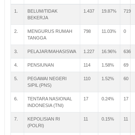
BURUH TANI/PERKEBUNAN
BURUH NELAYAN/PERIKANAN
1.
BELUM/TIDAK
1.437
19.87%
719
BURUH PETERNAKAN
BEKERJA
PEMBANTU RUMAH TANGGA
TUKANG CUKUR
2.
MENGURUS RUMAH
798
11.03%
0
TUKANG LISTRIK
TUKANG BATU
TANGGA
TUKANG KAYU
TUKANG SOL SEPATU
3.
PELAJAR/MAHASISWA
1.227
16.96%
636
TUKANG LAS/PANDAI BESI
TUKANG JAHIT
4.
PENSIUNAN
114
1.58%
69
TUKANG GIGI
PENATA RIAS
5.
PEGAWAI NEGERI
110
1.52%
60
PENATA BUSANA
SIPIL (PNS)
PENATA RAMBUT
MEKANIK
SENIMAN
6.
TENTARA NASIONAL
17
0.24%
17
TABIB
INDONESIA (TNI)
PARAJI
PERANCANG BUSANA
7.
KEPOLISIAN RI
11
0.15%
11
PENTERJEMAH
(POLRI)
IMAM MASJID
PENDETA