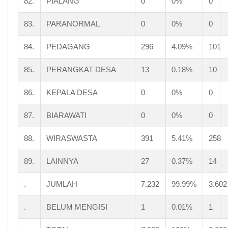
82.
PIALANG
0
0%
0
83.
PARANORMAL
0
0%
0
84.
PEDAGANG
296
4.09%
101
85.
PERANGKAT DESA
13
0.18%
10
86.
KEPALA DESA
0
0%
0
87.
BIARAWATI
0
0%
0
88.
WIRASWASTA
391
5.41%
258
89.
LAINNYA
27
0.37%
14
.
JUMLAH
7.232
99.99%
3.602
.
BELUM MENGISI
1
0.01%
1