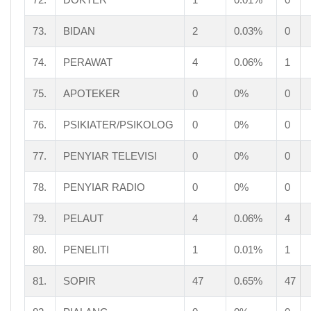
73.
BIDAN
2
0.03%
0
74.
PERAWAT
4
0.06%
1
75.
APOTEKER
0
0%
0
76.
PSIKIATER/PSIKOLOG
0
0%
0
77.
PENYIAR TELEVISI
0
0%
0
78.
PENYIAR RADIO
0
0%
0
79.
PELAUT
4
0.06%
4
80.
PENELITI
1
0.01%
1
81.
SOPIR
47
0.65%
47