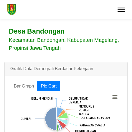
Desa Bandongan
Kecamatan Bandongan, Kabupaten Magelang,
Propinsi Jawa Tengah
Grafik Data Demografi Berdasar Pekerjaan
Bar Graph
Pie Cart
BELUM MENGISI
BELUM MENGISI
BELUM/TIDAK
BELUM/TIDAK
BEKERJA
BEKERJA
MENGURUS
MENGURUS
RUMAH
RUMAH
TANGGA
TANGGA
PELAJAR/MAHASISWA
PELAJAR/MAHASISWA
JUMLAH
JUMLAH
KARYAWAN SWASTA
KARYAWAN SWASTA
BURUH HARIAN
BURUH HARIAN