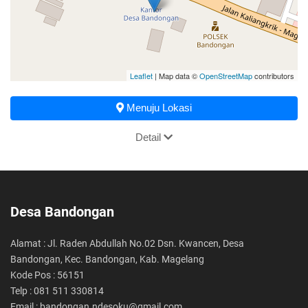
Leaflet
| Map data ©
OpenStreetMap
contributors
Menuju Lokasi
Detail
Desa Bandongan
Alamat : Jl. Raden Abdullah No.02 Dsn. Kwancen, Desa
Bandongan, Kec. Bandongan, Kab. Magelang
Kode Pos : 56151
Telp : 081 511 330814
Email : bandongan.ndesoku@gmail.com