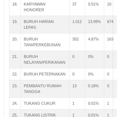
GURU
18.
KARYAWAN
37
0.51%
10
PILOT
HONORER
PENGACARA
NOTARIS
19.
BURUH HARIAN
1.012
13.99%
674
ARSITEK
LEPAS
AKUNTAN
KONSULTAN
DOKTER
20.
BURUH
352
4.87%
163
BIDAN
TANI/PERKEBUNAN
PERAWAT
APOTEKER
21.
BURUH
0
0%
0
PSIKIATER/PSIKOLOG
NELAYAN/PERIKANAN
PENYIAR TELEVISI
PENYIAR RADIO
22.
BURUH PETERNAKAN
0
0%
0
PELAUT
PENELITI
23.
PEMBANTU RUMAH
13
0.18%
0
SOPIR
PIALANG
TANGGA
PARANORMAL
PEDAGANG
24.
TUKANG CUKUR
1
0.01%
1
PERANGKAT DESA
KEPALA DESA
25.
TUKANG LISTRIK
1
0.01%
1