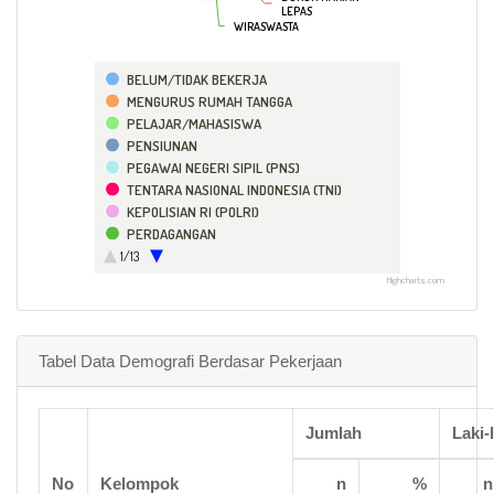
LEPAS
LEPAS
WIRASWASTA
WIRASWASTA
BELUM/TIDAK BEKERJA
MENGURUS RUMAH TANGGA
PELAJAR/MAHASISWA
PENSIUNAN
PEGAWAI NEGERI SIPIL (PNS)
TENTARA NASIONAL INDONESIA (TNI)
KEPOLISIAN RI (POLRI)
PERDAGANGAN
PETANI/PEKEBUN
1/13
PETERNAK
Highcharts.com
NELAYAN/PERIKANAN
INDUSTRI
KONSTRUKSI
Tabel Data Demografi Berdasar Pekerjaan
TRANSPORTASI
KARYAWAN SWASTA
KARYAWAN BUMN
Jumlah
Laki-
KARYAWAN BUMD
KARYAWAN HONORER
BURUH HARIAN LEPAS
No
Kelompok
n
%
n