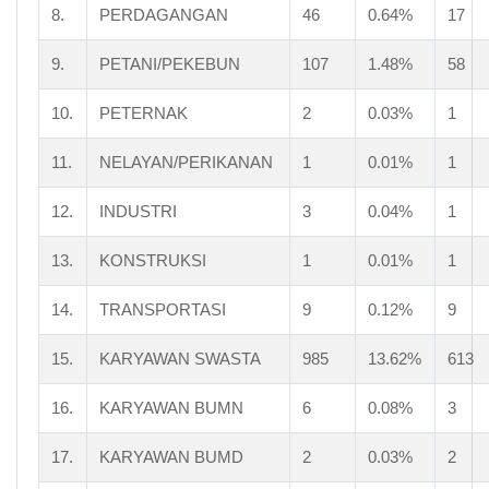
8.
PERDAGANGAN
46
0.64%
17
PASTOR
WARTAWAN
USTADZ/MUBALIGH
9.
PETANI/PEKEBUN
107
1.48%
58
JURU MASAK
PROMOTOR ACARA
10.
PETERNAK
2
0.03%
1
ANGGOTA DPR-RI
ANGGOTA DPD
11.
NELAYAN/PERIKANAN
1
0.01%
1
ANGGOTA BPK
PRESIDEN
12.
INDUSTRI
3
0.04%
1
WAKIL PRESIDEN
ANGGOTA MAHKAMAH KONSTITUSI
ANGGOTA KABINET KEMENTERIAN
13.
KONSTRUKSI
1
0.01%
1
DUTA BESAR
GUBERNUR
14.
TRANSPORTASI
9
0.12%
9
WAKIL GUBERNUR
BUPATI
15.
KARYAWAN SWASTA
985
13.62%
613
WAKIL BUPATI
WALIKOTA
16.
KARYAWAN BUMN
6
0.08%
3
WAKIL WALIKOTA
ANGGOTA DPRD PROVINSI
ANGGOTA DPRD KABUPATEN/KOTA
17.
KARYAWAN BUMD
2
0.03%
2
DOSEN