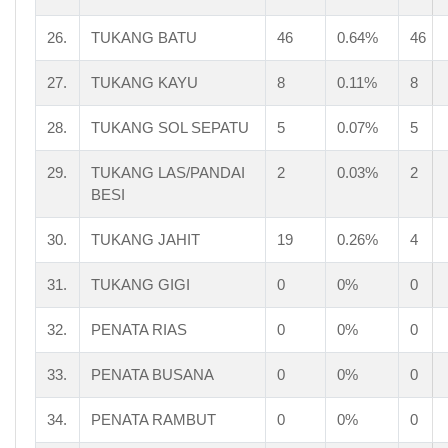
BIARAWATI
WIRASWASTA
26.
TUKANG BATU
46
0.64%
46
LAINNYA
JUMLAH
BELUM MENGISI
27.
TUKANG KAYU
8
0.11%
8
28.
TUKANG SOL SEPATU
5
0.07%
5
29.
TUKANG LAS/PANDAI
2
0.03%
2
BESI
30.
TUKANG JAHIT
19
0.26%
4
31.
TUKANG GIGI
0
0%
0
32.
PENATA RIAS
0
0%
0
33.
PENATA BUSANA
0
0%
0
34.
PENATA RAMBUT
0
0%
0