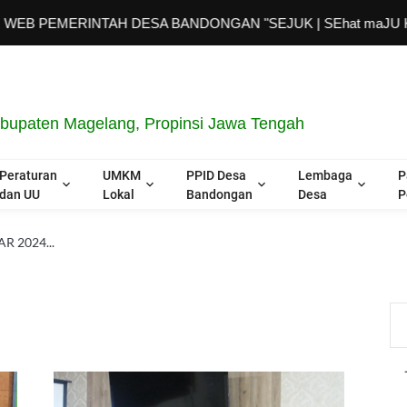
EMERINTAH DESA BANDONGAN "SEJUK | SEhat maJU Keren"
upaten Magelang, Propinsi Jawa Tengah
Peraturan
UMKM
PPID Desa
Lembaga
P
dan UU
Lokal
Bandongan
Desa
P
R 2024...