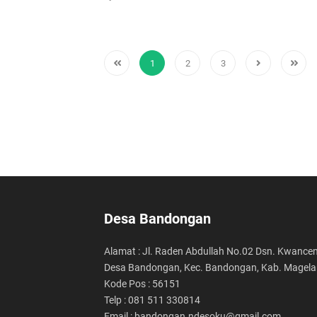
1
2
3
Desa Bandongan
Alamat : Jl. Raden Abdullah No.02 Dsn. Kwancen
Desa Bandongan, Kec. Bandongan, Kab. Magel
Kode Pos : 56151
Telp : 081 511 330814
Email : bandongan.ndesoku@gmail.com