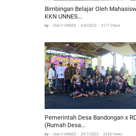
Bimbingan Belajar Oleh Mahasis
KKN UNNES...
by
-
Giat V UNNES
-
6/8/2023
-
3177 Views
Pemerintah Desa Bandongan x R
(Rumah Desa...
by
-
Giat V UNNES
-
29/7/2023
-
2628 Views