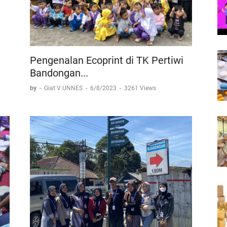
Pengenalan Ecoprint di TK Pertiwi
Bandongan...
by
-
Giat V UNNES
-
6/8/2023
-
3261 Views