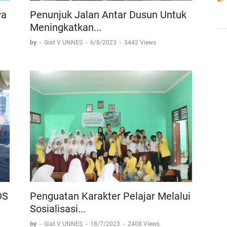
wa
Penunjuk Jalan Antar Dusun Untuk
Meningkatkan...
by
-
Giat V UNNES
-
6/8/2023
-
3442 Views
DS
Penguatan Karakter Pelajar Melalui
Sosialisasi...
by
-
Giat V UNNES
-
18/7/2023
-
2408 Views