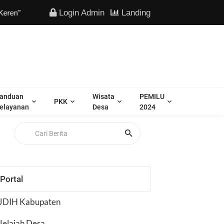
Login Admin
Landing
anduan
Wisata
PEMILU
PKK
elayanan
Desa
2024
Portal
JDIH Kabupaten
Jelajah Desa