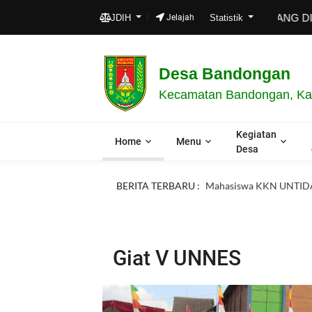
SELAMAT DATANG DI WEB P
JDIH
Jelajah
Statistik
Desa Bandongan
Kecamatan Bandongan, Kab
Kegiatan
Home
Menu
Desa
BERITA TERBARU :
Mahasiswa KKN UNTIDA
Giat V UNNES