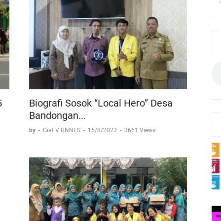
5
Biografi Sosok “Local Hero” Desa
Bandongan...
by
-
Giat V UNNES
-
16/8/2023
-
3661 Views