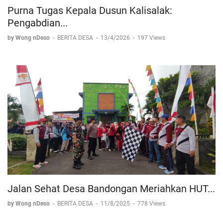
Purna Tugas Kepala Dusun Kalisalak:
Pengabdian...
by Wong nDeso
-
BERITA DESA
-
13/4/2026
-
197 Views
Jalan Sehat Desa Bandongan Meriahkan HUT...
by Wong nDeso
-
BERITA DESA
-
11/8/2025
-
778 Views