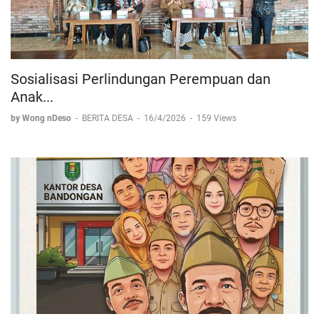
Sosialisasi Perlindungan Perempuan dan
Anak...
by Wong nDeso
-
BERITA DESA
-
16/4/2026
-
159 Views