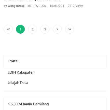
by Wong nDeso
-
BERITA DESA
-
10/6/2024
-
2812 Views
1
2
3
Portal
JDIH Kabupaten
Jelajah Desa
96,8 FM Radio Gemilang