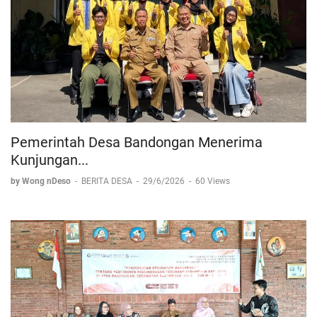
Pemerintah Desa Bandongan Menerima
Kunjungan...
by Wong nDeso
-
BERITA DESA
-
29/6/2026
-
60 Views