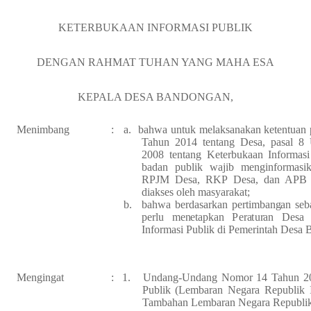
KETERBUKAAN INFORMASI PUBLIK
DENGAN RAHMAT TUHAN YANG MAHA ESA
KEPALA DESA
BANDONGAN
,
Menimbang
:
a.
bahwa
untuk melaksanakan ketentua
Tahun 2014 tentang Desa, pasal 
2008 tentang Keterbukaan Informasi
badan publik wajib menginformasi
RPJM Desa, RKP Desa, dan APB D
diakses oleh masyarakat
;
b.
b
a
h
wa
b
e
r
d
a
s
ark
a
n
p
er
t
i
m
b
a
n
g
an
se
b
p
erlu
me
n
e
t
a
p
k
an
P
er
a
t
u
r
an
D
e
sa
Informasi Publik di Pemerintah Desa
Mengingat
:
1.
Undang-Undang Nomor 14 Tahun 200
Publik (Lembaran Negara Republik
Tambahan Lembaran Negara Republik