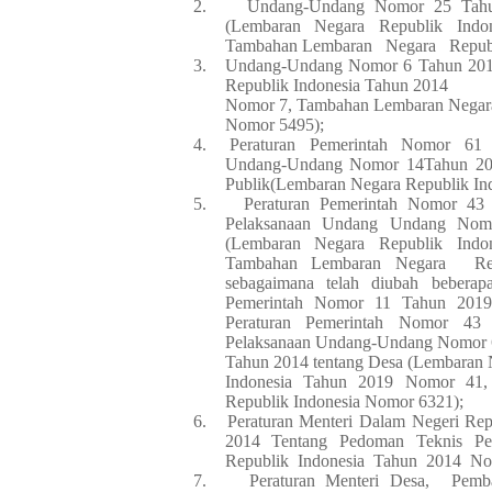
2.
Undang-Undang Nomor 25 Tahun
(Lembaran Negara Republik Ind
Tambahan Lembaran
Negara
Repub
3.
Undang-Undang Nomor 6 Tahun 2014
Republik Indonesia Tahun 2014
Nomor 7, Tambahan Lembaran Negar
Nomor 5495);
4.
Peraturan
Pemerintah
Nomor
61
Undang-Undang Nomor 14Tahun 2008
Publik(Lembaran Negara Republik In
5.
Peraturan Pemerintah Nomor 43
Pelaksanaan Undang Undang Nom
(Lembaran Negara Republik Ind
Tambahan Lembaran Negara
R
sebagaimana telah diubah beberapa
Pemerintah Nomor 11 Tahun 2019
Peraturan Pemerintah Nomor 43 
Pelaksanaan Undang-Undang Nomor 
Tahun 2014 tentang Desa (Lembaran 
Indonesia Tahun 2019 Nomor 41
Republik Indonesia Nomor 6321);
6.
Peraturan Menteri Dalam Negeri Re
2014 Tentang Pedoman Teknis Per
Republik
Indonesia
Tahun
201
4
No
7.
Peraturan Menteri Desa,
Pemb