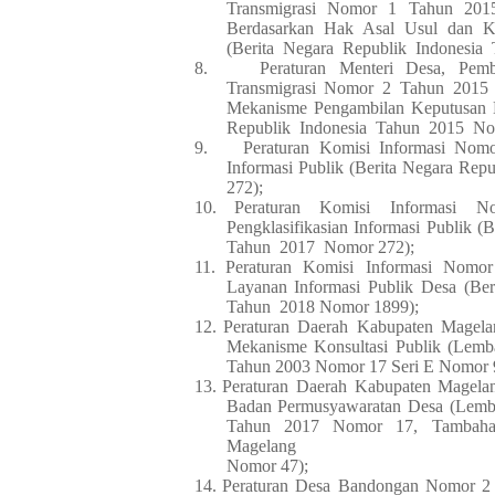
Transmigrasi Nomor 1 Tahun 201
Berdasarkan Hak Asal Usul dan K
(Berita
Negara
Republik
Indonesia
8.
Peraturan Menteri Desa, Pem
Transmigrasi Nomor 2 Tahun 2015 
Mekanisme Pengambilan Keputusan 
Republik
Indonesia
Tahun
2015
No
9.
Peraturan Komisi Informasi Nom
Informasi Publik (Berita Negara Re
272);
10.
Peraturan Komisi Informasi 
Pengklasifikasian Informasi Publik (B
Tahun
2017
Nomor 272);
11.
Peraturan Komisi Informasi Nomo
Layanan Informasi Publik Desa (Ber
Tahun
2018 Nomor 1899);
12.
Peraturan Daerah Kabupaten Magel
Mekanisme Konsultasi Publik (Lem
Tahun 2003 Nomor 17 Seri E Nomor 
13.
Peraturan Daerah Kabupaten Magela
Badan Permusyawaratan Desa (Lemb
Tahun 2017 Nomor 17, Tambaha
Magelang
Nomor 47);
14.
Peraturan Desa Bandongan Nomor 2