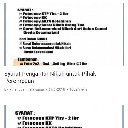
Syarat Pengantar Nikah untuk Pihak
Perempuan
by
-
Panduan Pelayanan
-
21/2/2018
-
1052 Views