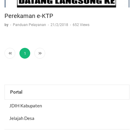
Perekaman e-KTP
by
-
Panduan Pelayanan
-
21/2/2018
-
652 Views
1
Portal
JDIH Kabupaten
Jelajah Desa