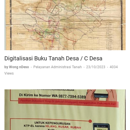
Digitalisasi Buku Tanah Desa / C Desa
by Wong nDeso
-
Pelayanan Administrasi Tanah
-
23/10/2023
-
4034
Views