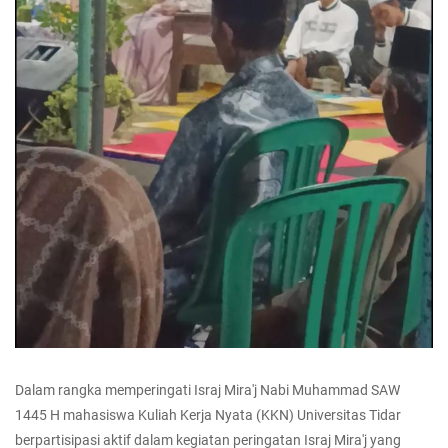
Dalam rangka memperingati Israj Mira'j Nabi Muhammad SAW
1445 H mahasiswa Kuliah Kerja Nyata (KKN) Universitas Tidar
berpartisipasi aktif dalam kegiatan peringatan Israj Mira'j yang