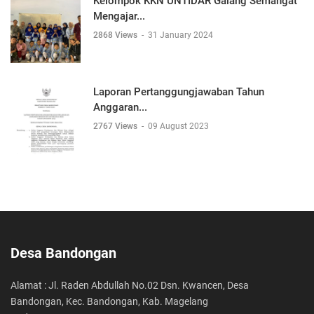
Kelompok KKN UNTIDAR Galang Semangat
Mengajar...
2868 Views
-
31 January 2024
Laporan Pertanggungjawaban Tahun
Anggaran...
2767 Views
-
09 August 2023
Desa Bandongan
Alamat : Jl. Raden Abdullah No.02 Dsn. Kwancen, Desa
Bandongan, Kec. Bandongan, Kab. Magelang