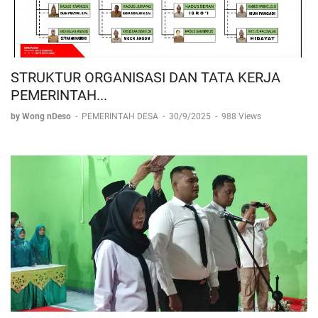
STRUKTUR ORGANISASI DAN TATA KERJA
PEMERINTAH...
by Wong nDeso
-
PEMERINTAH DESA
-
30/9/2025
-
988 Views