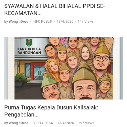
SYAWALAN & HALAL BIHALAL PPDI SE-
KECAMATAN...
by Wong nDeso
-
INFO PUBLIK
-
13/4/2026
-
147 Views
Purna Tugas Kepala Dusun Kalisalak:
Pengabdian...
by Wong nDeso
-
BERITA DESA
-
13/4/2026
-
197 Views