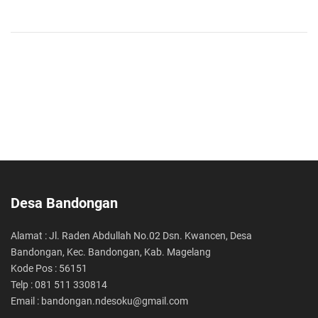
Desa Bandongan
Alamat : Jl. Raden Abdullah No.02 Dsn. Kwancen, Desa
Bandongan, Kec. Bandongan, Kab. Magelang
Kode Pos : 56151
Telp : 081 511 330814
Email : bandongan.ndesoku@gmail.com