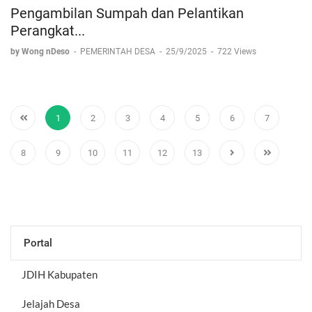
Pengambilan Sumpah dan Pelantikan
Perangkat...
by Wong nDeso
-
PEMERINTAH DESA
-
25/9/2025
-
722 Views
1
2
3
4
5
6
7
8
9
10
11
12
13
Portal
JDIH Kabupaten
Jelajah Desa