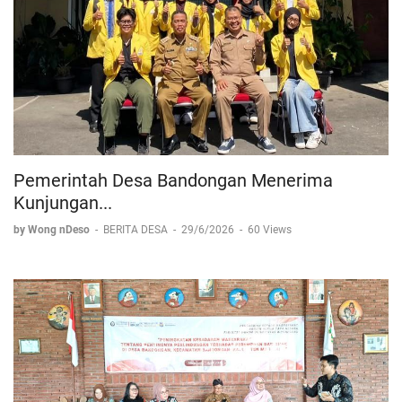
Pemerintah Desa Bandongan Menerima
Kunjungan...
by Wong nDeso
-
BERITA DESA
-
29/6/2026
-
60 Views