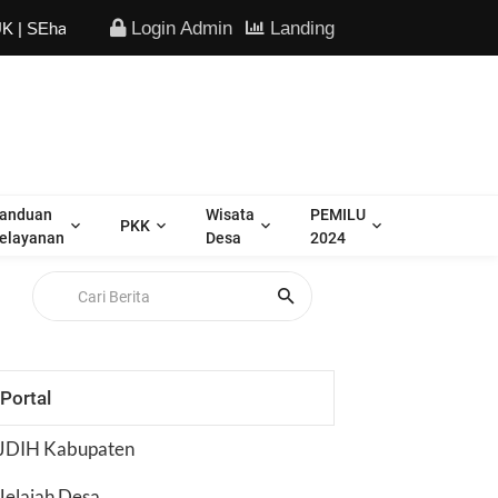
Login Admin
Landing
at maJU Keren"
anduan
Wisata
PEMILU
PKK
elayanan
Desa
2024
Portal
JDIH Kabupaten
Jelajah Desa