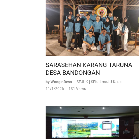
SARASEHAN KARANG TARUNA
DESA BANDONGAN
by Wong nDeso
-
SEJUK | SEhat maJU Keren
-
11/1/2026
-
131 Views