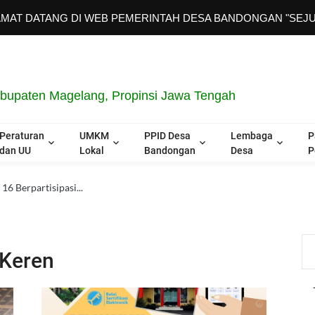
ATANG DI WEB PEMERINTAH DESA BANDONGAN "SEJUK | SEh
upaten Magelang, Propinsi Jawa Tengah
Peraturan
UMKM
PPID Desa
Lembaga
P
dan UU
Lokal
Bandongan
Desa
P
 Berpartisipasi...
 Keren