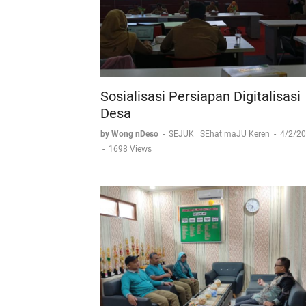
Sosialisasi Persiapan Digitalisasi
Desa
by Wong nDeso
-
SEJUK | SEhat maJU Keren
-
4/2/2
-
1698 Views