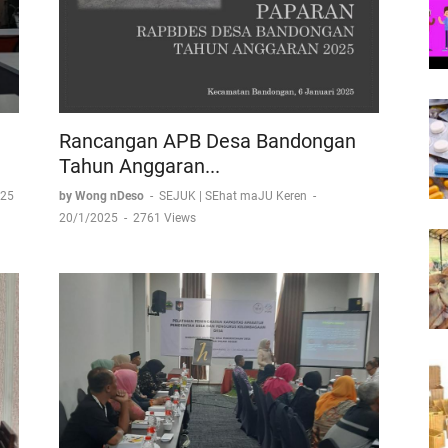
Rancangan APB Desa Bandongan
Tahun Anggaran...
025
by Wong nDeso
-
SEJUK | SEhat maJU Keren
-
20/1/2025
-
2761 Views