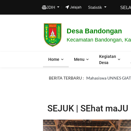
SELAMAT D
JDIH
Jelajah
Statistik
Desa Bandongan
Kecamatan Bandongan, Kab
Kegiatan
Home
Menu
Desa
BERITA TERBARU :
Mahasiswa UNNES GIAT 16
SEJUK | SEhat maJU