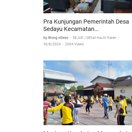
Pra Kunjungan Pemerintah Desa
Sedayu Kecamatan...
by Wong nDeso
-
SEJUK | SEhat maJU Keren
-
30/8/2024
-
2004 Views