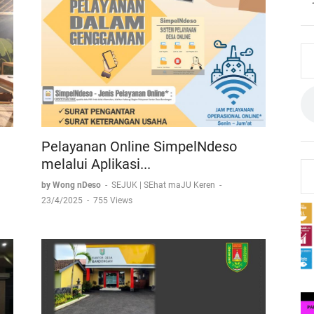
Pelayanan Online SimpelNdeso
melalui Aplikasi...
by Wong nDeso
-
SEJUK | SEhat maJU Keren
-
23/4/2025
-
755 Views