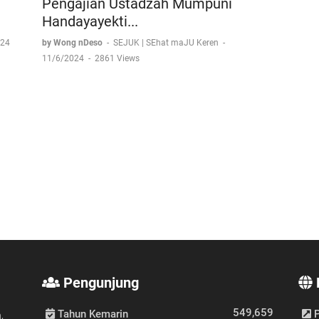
Pengajian Ustadzah Mumpuni
Handayayekti...
024
by Wong nDeso
-
SEJUK | SEhat maJU Keren
-
11/6/2024
-
2861 Views
Pengunjung
549,659
Tahun Kemarin
P
,