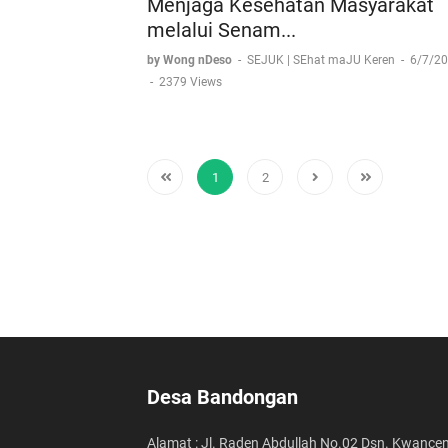
Menjaga Kesehatan Masyarakat
melalui Senam...
by Wong nDeso
-
SEJUK | SEhat maJU Keren
-
6/7/2
-
2379 Views
1
2
Desa Bandongan
Alamat : Jl. Raden Abdullah No.02 Dsn. Kwancen