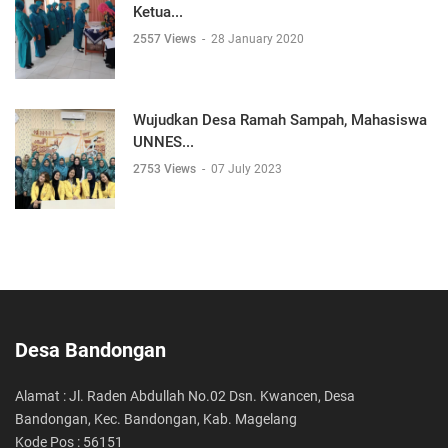
Ketua...
2557 Views
-
28 January 2020
Wujudkan Desa Ramah Sampah, Mahasiswa
UNNES...
2753 Views
-
07 July 2023
Desa Bandongan
Alamat : Jl. Raden Abdullah No.02 Dsn. Kwancen, Desa
Bandongan, Kec. Bandongan, Kab. Magelang
Kode Pos : 56151