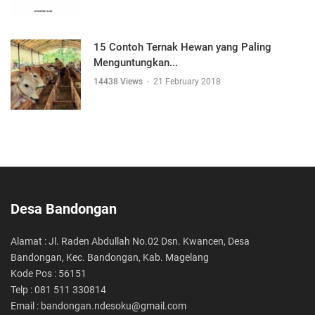
15 Contoh Ternak Hewan yang Paling
Menguntungkan...
14438 Views
-
21 February 2018
Desa Bandongan
Alamat : Jl. Raden Abdullah No.02 Dsn. Kwancen, Desa
Bandongan, Kec. Bandongan, Kab. Magelang
Kode Pos : 56151
Telp : 081 511 330814
Email : bandongan.ndesoku@gmail.com