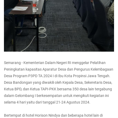
Semarang - Kementerian Dalam Negeri RI menggelar Pelatihan
Peningkatan kapasitas Aparatur Desa dan Pengurus Kelembagaan
Desa Program P3PD TA.2024 I di Ibu Kota Propinsi Jawa Tengah.
Desa Bandongan yang diwakili oleh Kepala Desa, Sekeretaris Desa,
Ketua BPD, dan Ketua TAPI-PKK bersama 350 desa lain tergabung
dalam Gelombang I berkesempatan untuk mengikuti kegiatan ini
selama 4 hari yaitu dari tanggal 21-24 Agustus 2024.
Bertempat di hotel Horison Nindya dan beberapa hotel lain di