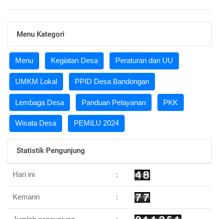
Menu Kategori
Menu
Kegiatan Desa
Peraturan dan UU
UMKM Lokal
PPID Desa Bandongan
Lembaga Desa
Panduan Pelayanan
PKK
Wisata Desa
PEMILU 2024
Statistik Pengunjung
Hari ini
:
Kemarin
: