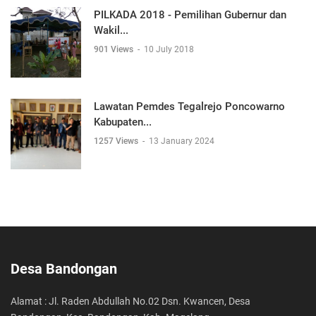
PILKADA 2018 - Pemilihan Gubernur dan
Wakil...
901 Views
-
10 July 2018
Lawatan Pemdes Tegalrejo Poncowarno
Kabupaten...
1257 Views
-
13 January 2024
Desa Bandongan
Alamat : Jl. Raden Abdullah No.02 Dsn. Kwancen, Desa