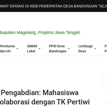
TANG DI WEB PEMERINTAH DESA BANDONGAN "SEJUK | SEhat
upaten Magelang, Propinsi Jawa Tengah
Peraturan
UMKM
PPID Desa
Lembaga
P
dan UU
Lokal
Bandongan
Desa
P
i Pengabdian: Mahasiswa
olaborasi dengan TK Pertiwi