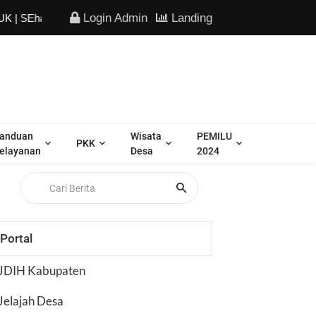
Login Admin
Landing
 maJU Keren"
anduan
Wisata
PEMILU
PKK
elayanan
Desa
2024
Portal
JDIH Kabupaten
Jelajah Desa