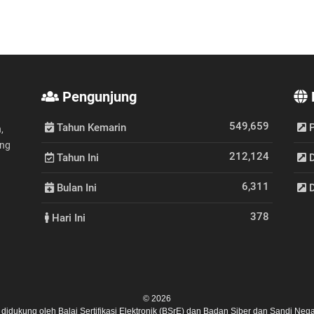
Pengunjung
549,659
Tahun Kemarin
P
,
ang
212,124
Tahun Ini
D
6,311
Bulan Ini
D
378
Hari Ini
© 2026
ni didukung oleh
Balai Sertifikasi Elektronik (BSrE)
dan
Badan Siber dan Sandi Nega