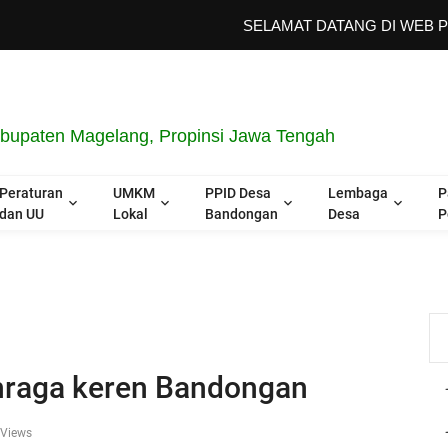
SELAMAT DATANG DI WEB PEMERIN
upaten Magelang, Propinsi Jawa Tengah
Peraturan
UMKM
PPID Desa
Lembaga
P
dan UU
Lokal
Bandongan
Desa
P
hraga keren Bandongan
Views