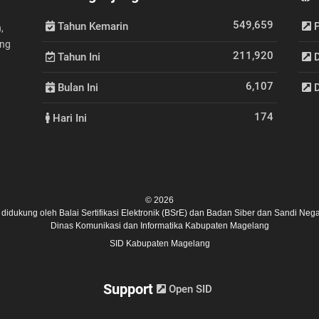
549,659
Tahun Kemarin
P
,
ang
211,920
Tahun Ini
D
6,107
Bulan Ini
D
174
Hari Ini
© 2026
ni didukung oleh
Balai Sertifikasi Elektronik (BSrE)
dan
Badan Siber dan Sandi Nega
Dinas Komunikasi dan Informatika Kabupaten Magelang
SID Kabupaten Magelang
Support
Open SID