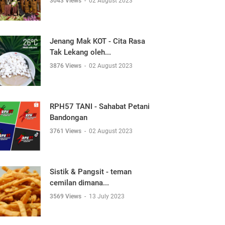
3043 Views
-
02 August 2023
Jenang Mak KOT - Cita Rasa
Tak Lekang oleh...
3876 Views
-
02 August 2023
RPH57 TANI - Sahabat Petani
Bandongan
3761 Views
-
02 August 2023
Sistik & Pangsit - teman
cemilan dimana...
3569 Views
-
13 July 2023