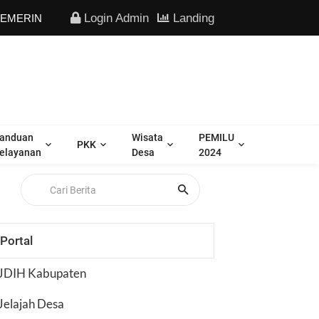
Login Admin
Landing
TAH DESA BANDONGAN "SEJUK | SEhat maJU Keren"
anduan
Wisata
PEMILU
PKK
elayanan
Desa
2024
Portal
JDIH Kabupaten
Jelajah Desa