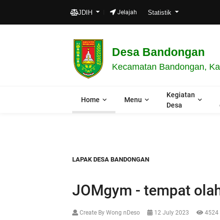
JDIH
Jelajah
Statistik
Desa Bandongan
Kecamatan Bandongan, Kab
Kegiatan
Home
Menu
Desa
LAPAK DESA BANDONGAN
JOMgym - tempat ola
Create By Wong nDeso
12 July 2023
4524 