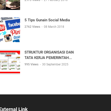
2973 Views
-
27 February 2018
5 Tips Gunain Social Media
2762 Views
-
08 March 2018
STRUKTUR ORGANISASI DAN
TATA KERJA PEMERINTAH...
995 Views
-
30 September 2025
External Link