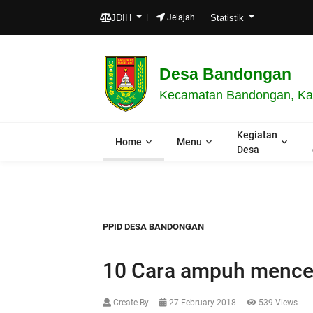
SEL
JDIH
Jelajah
Statistik
Desa Bandongan
Kecamatan Bandongan, Kab
Kegiatan
Home
Menu
Desa
PPID DESA BANDONGAN
10 Cara ampuh mence
Create By
27 February 2018
539 Views