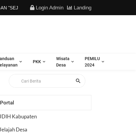
Login Admin
Landing
 | SEhat maJU Keren"
anduan
Wisata
PEMILU
PKK
elayanan
Desa
2024
Portal
JDIH Kabupaten
Jelajah Desa