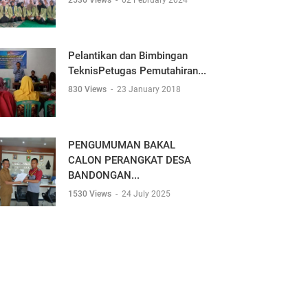
2536 Views
-
02 February 2024
Pelantikan dan Bimbingan
TeknisPetugas Pemutahiran...
830 Views
-
23 January 2018
PENGUMUMAN BAKAL
CALON PERANGKAT DESA
BANDONGAN...
1530 Views
-
24 July 2025