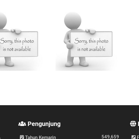
Pengunjung
549,659
Tahun Kemarin
P
,