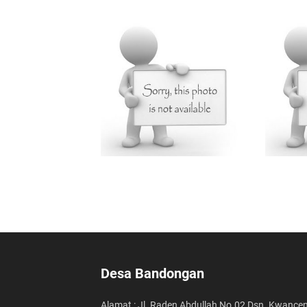
Desa Bandongan
Alamat : Jl. Raden Abdullah No.02 Dsn. Kwancen