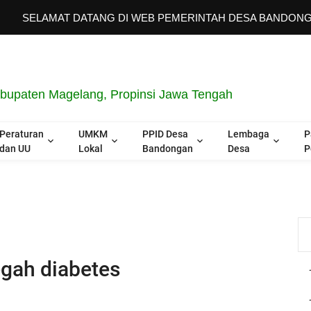
AMAT DATANG DI WEB PEMERINTAH DESA BANDONGAN "SEJUK
upaten Magelang, Propinsi Jawa Tengah
Peraturan
UMKM
PPID Desa
Lembaga
P
dan UU
Lokal
Bandongan
Desa
P
gah diabetes